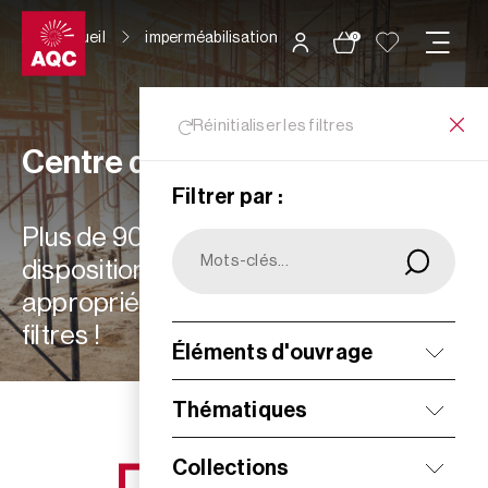
Panneau de gestion des cookies
Accueil
imperméabilisation
0
Réinitialiser les filtres
Centre de ressources
Filtrer par :
Plus de 900 ressources à votre
disposition : choisissez les plus
appropriées à vos besoins grâce aux
filtres !
Éléments d'ouvrage
Filtrer
Thématiques
Collections