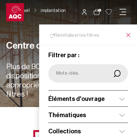
Panneau de gestion des cookies
Accueil
implantation
0
Réinitialiser les filtres
Centre de ressources
Filtrer par :
Plus de 900 ressources à votre
disposition : choisissez les plus
appropriées à vos besoins grâce aux
filtres !
Éléments d'ouvrage
Filtrer
Thématiques
Collections