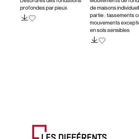
Désordres des fondations
Mouvements de fond
profondes par pieux
de maisons individuel
partie : tassements c
mouvements excepti
en sols sensibles
LES DIFFÉRENTS