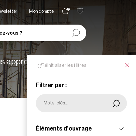
0
newsletter
Mon compte
ez-vous ?
lus appropriées à vos
Réinitialiser les filtres
Filtrer par :
Filtrer
Éléments d'ouvrage