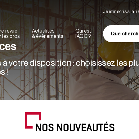
Je m'inscris à la 
re revue
Actualités
Qui est
Que cherch
 les pros
& évènements
l’AQC ?
rces
à votre disposition : choisissez les p
s !
NOS NOUVEAUTÉS