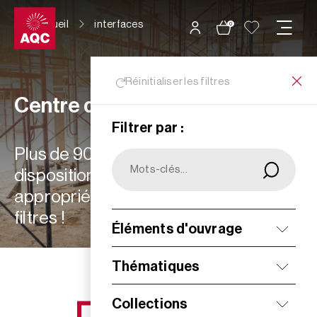
Panneau de gestion des cookies
Accueil
interfaces
0
Réinitialiser les filtres
Centre de ressources
Filtrer par :
Plus de 900 ressources à votre
disposition : choisissez les plus
appropriées à vos besoins grâce aux
filtres !
Éléments d'ouvrage
Filtrer
Thématiques
Collections