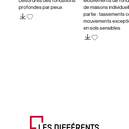
Désordres des fondations
Mouvements de fond
profondes par pieux
de maisons individuel
partie : tassements c
mouvements excepti
en sols sensibles
LES DIFFÉRENTS