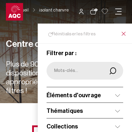
Panneau de gestion des cookies
Accueil
isolant chanvre
0
Réinitialiser les filtres
Centre de ressources
Filtrer par :
Plus de 900 ressources à votre
disposition : choisissez les plus
appropriées à vos besoins grâce aux
filtres !
Éléments d'ouvrage
Filtrer
Thématiques
Collections