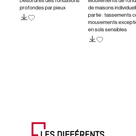
Désordres des fondations
Mouvements de fond
profondes par pieux
de maisons individuel
partie : tassements c
mouvements excepti
en sols sensibles
LES DIFFÉRENTS