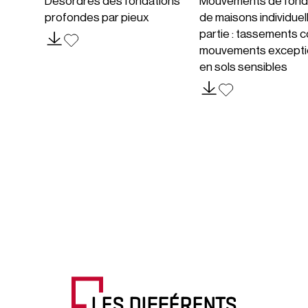
Désordres des fondations
Mouvements de fond
profondes par pieux
de maisons individuel
partie : tassements c
mouvements excepti
en sols sensibles
LES DIFFÉRENTS