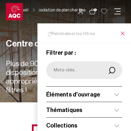
Panneau de gestion des cookies
Accueil
isolation de plancher bas
0
Réinitialiser les filtres
Centre de ressources
Filtrer par :
Plus de 900 ressources à votre
disposition : choisissez les plus
appropriées à vos besoins grâce aux
filtres !
Éléments d'ouvrage
Filtrer
Thématiques
Collections