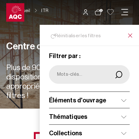
Panneau de gestion des cookies
Accueil
ITR
0
Réinitialiser les filtres
Centre de ressources
Filtrer par :
Plus de 900 ressources à votre
disposition : choisissez les plus
appropriées à vos besoins grâce aux
filtres !
Éléments d'ouvrage
Filtrer
Thématiques
Collections