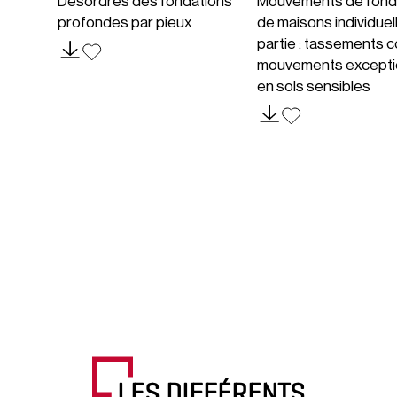
Désordres des fondations
Mouvements de fond
profondes par pieux
de maisons individuel
partie : tassements c
mouvements excepti
en sols sensibles
LES DIFFÉRENTS