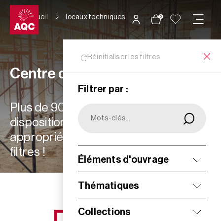
Panneau de gestion des cookies
Accueil
locaux techniques
0
Réinitialiser les filtres
Centre de ressources
Filtrer par :
Plus de 900 ressources à votre
disposition : choisissez les plus
appropriées à vos besoins grâce aux
filtres !
Éléments d'ouvrage
Filtrer
Thématiques
Collections