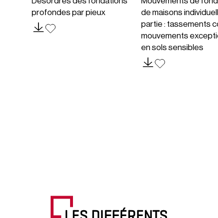
Désordres des fondations
Mouvements de fond
profondes par pieux
de maisons individuel
partie : tassements c
mouvements excepti
en sols sensibles
LES DIFFÉRENTS