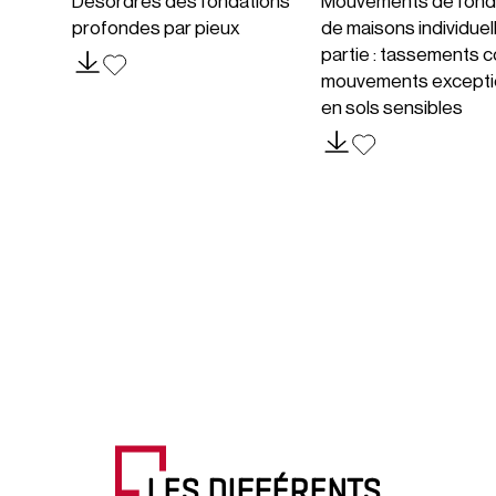
Désordres des fondations
Mouvements de fond
profondes par pieux
de maisons individuel
partie : tassements c
mouvements excepti
en sols sensibles
LES DIFFÉRENTS