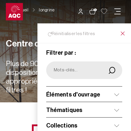
Panneau de gestion des cookies
Accueil
longrine
0
Réinitialiser les filtres
Centre de ressources
Filtrer par :
Plus de 900 ressources à votre
disposition : choisissez les plus
appropriées à vos besoins grâce aux
filtres !
Éléments d'ouvrage
Filtrer
Thématiques
Collections