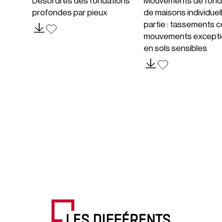
Désordres des fondations
Mouvements de fond
profondes par pieux
de maisons individuel
partie : tassements c
mouvements excepti
en sols sensibles
LES DIFFÉRENTS