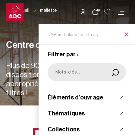
Panneau de gestion des cookies
Accueil
mallette
0
Réinitialiser les filtres
Centre de ressources
Filtrer par :
Plus de 900 ressources à votre
disposition : choisissez les plus
appropriées à vos besoins grâce aux
filtres !
Éléments d'ouvrage
Filtrer
Thématiques
Collections