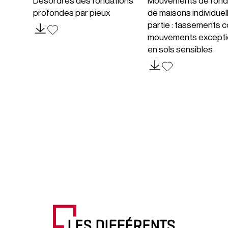
Désordres des fondations
Mouvements de fond
profondes par pieux
de maisons individuel
partie : tassements c
mouvements excepti
en sols sensibles
LES DIFFÉRENTS