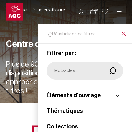
Panneau de gestion des cookies
Accueil
micro-fissure
0
Réinitialiser les filtres
Centre de ressources
Filtrer par :
Plus de 900 ressources à votre
disposition : choisissez les plus
appropriées à vos besoins grâce aux
filtres !
Éléments d'ouvrage
Filtrer
Thématiques
Collections