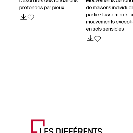
Désordres des fondations
Mouvements de fond
profondes par pieux
de maisons individuel
partie : tassements c
mouvements excepti
en sols sensibles
LES DIFFÉRENTS