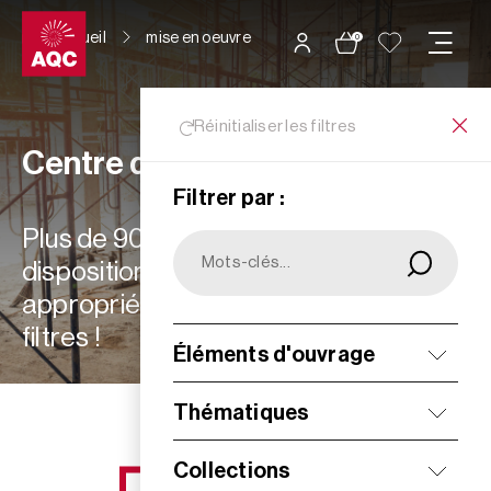
Panneau de gestion des cookies
Accueil
mise en oeuvre
0
Réinitialiser les filtres
Centre de ressources
Filtrer par :
Plus de 900 ressources à votre
disposition : choisissez les plus
appropriées à vos besoins grâce aux
filtres !
Éléments d'ouvrage
Filtrer
Thématiques
Collections