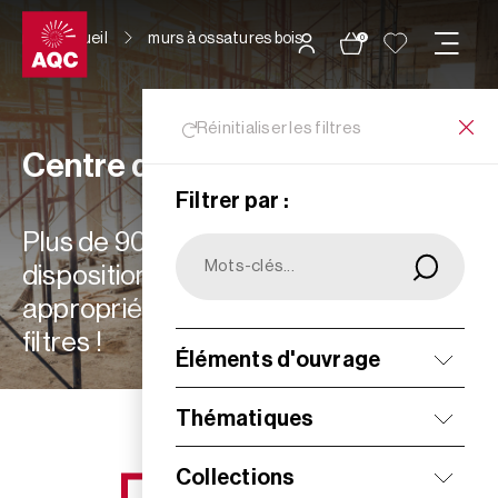
Panneau de gestion des cookies
Accueil
murs à ossatures bois
0
Réinitialiser les filtres
Centre de ressources
Filtrer par :
Plus de 900 ressources à votre
disposition : choisissez les plus
appropriées à vos besoins grâce aux
filtres !
Éléments d'ouvrage
Filtrer
Thématiques
Collections