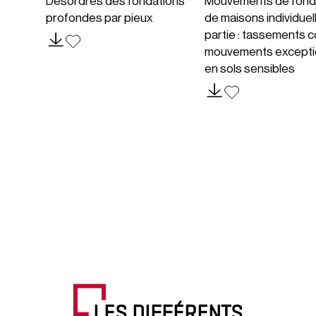
Désordres des fondations
Mouvements de fond
profondes par pieux
de maisons individuel
partie : tassements c
mouvements excepti
en sols sensibles
LES DIFFÉRENTS