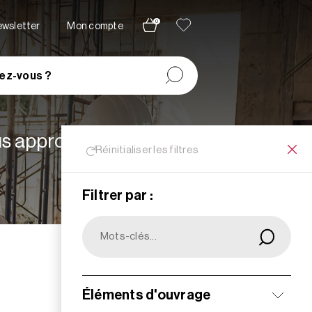
0
newsletter
Mon compte
ez-vous ?
lus appropriées à vos
Réinitialiser les filtres
Filtrer par :
Filtrer
Éléments d'ouvrage