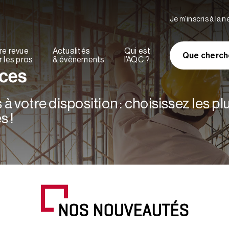
Je m'inscris à la 
re revue
Actualités
Qui est
Que cherch
 les pros
& évènements
l’AQC ?
rces
à votre disposition : choisissez les p
s !
NOS NOUVEAUTÉS