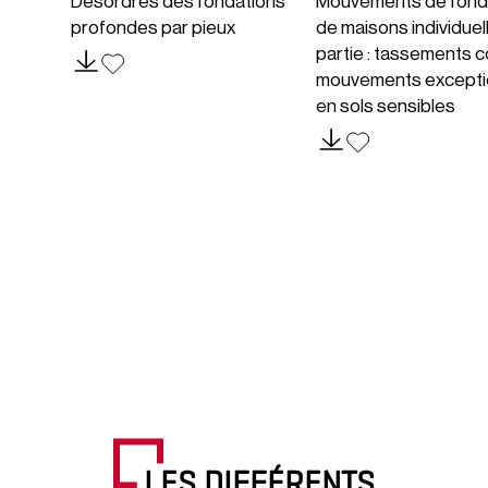
Désordres des fondations
Mouvements de fond
profondes par pieux
de maisons individuel
partie : tassements c
mouvements excepti
en sols sensibles
LES DIFFÉRENTS