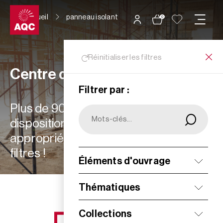
Panneau de gestion des cookies
Accueil
panneau isolant
0
Réinitialiser les filtres
Centre de ressources
Filtrer par :
Plus de 900 ressources à votre
disposition : choisissez les plus
appropriées à vos besoins grâce aux
filtres !
Éléments d'ouvrage
Filtrer
Thématiques
Collections