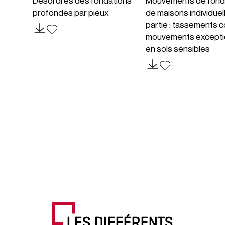
Désordres des fondations
Mouvements de fond
profondes par pieux
de maisons individuel
partie : tassements c
mouvements excepti
en sols sensibles
LES DIFFÉRENTS