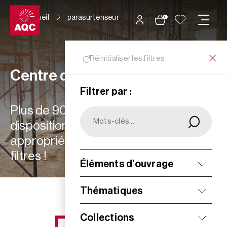
Panneau de gestion des cookies
Accueil
parasurtenseur
0
Réinitialiser les filtres
Centre de ressources
Filtrer par :
Plus de 900 ressources à votre
disposition : choisissez les plus
appropriées à vos besoins grâce aux
filtres !
Éléments d'ouvrage
Filtrer
Thématiques
Collections