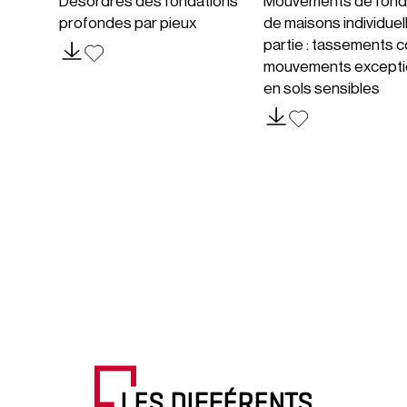
Désordres des fondations
Mouvements de fond
profondes par pieux
de maisons individuel
partie : tassements c
mouvements excepti
en sols sensibles
LES DIFFÉRENTS