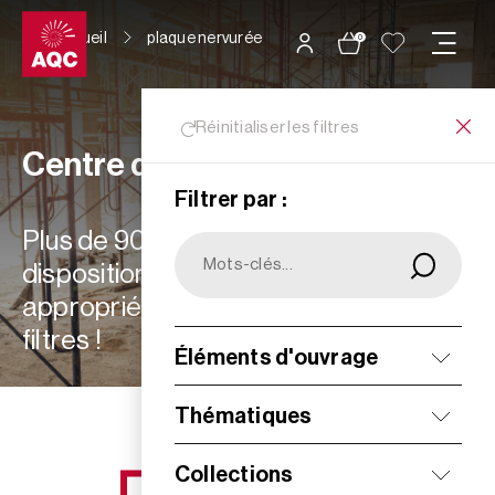
Panneau de gestion des cookies
Accueil
plaque nervurée
0
Réinitialiser les filtres
Centre de ressources
Filtrer par :
Plus de 900 ressources à votre
disposition : choisissez les plus
appropriées à vos besoins grâce aux
filtres !
Éléments d'ouvrage
Filtrer
Thématiques
Collections