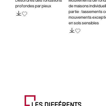
Désordres des fondations
Mouvements de fond
profondes par pieux
de maisons individuel
partie : tassements c
mouvements excepti
en sols sensibles
LES DIFFÉRENTS