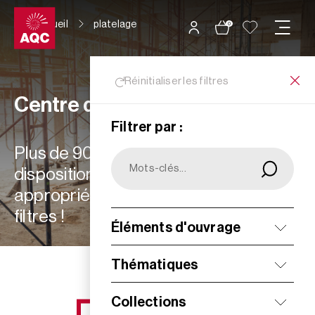
Panneau de gestion des cookies
Accueil
platelage
0
Réinitialiser les filtres
Centre de ressources
Filtrer par :
Plus de 900 ressources à votre
disposition : choisissez les plus
appropriées à vos besoins grâce aux
filtres !
Éléments d'ouvrage
Filtrer
Thématiques
Collections