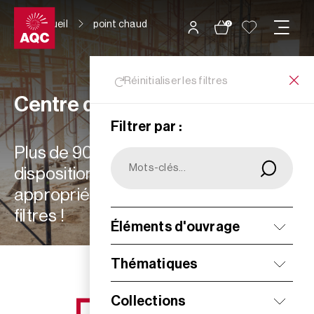
Panneau de gestion des cookies
Accueil
point chaud
0
Réinitialiser les filtres
Centre de ressources
Filtrer par :
Plus de 900 ressources à votre
disposition : choisissez les plus
appropriées à vos besoins grâce aux
filtres !
Éléments d'ouvrage
Filtrer
Thématiques
Collections