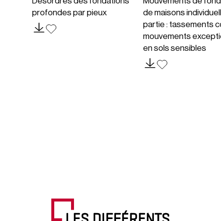
Désordres des fondations
Mouvements de fond
profondes par pieux
de maisons individuel
partie : tassements c
mouvements excepti
en sols sensibles
LES DIFFÉRENTS