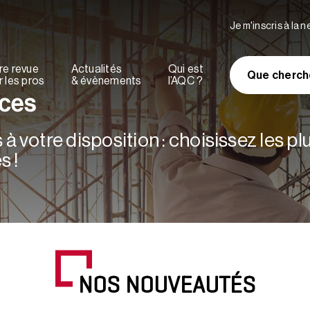
Je m'inscris à la 
re revue
Actualités
Qui est
Que cherch
 les pros
& évènements
l’AQC ?
rces
à votre disposition : choisissez les p
s !
NOS NOUVEAUTÉS