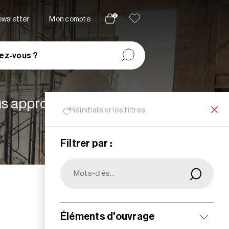
0
newsletter
Mon compte
ez-vous ?
lus appropriées à vos
Réinitialiser les filtres
Filtrer par :
Filtrer
Éléments d'ouvrage