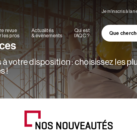
Je m'inscris à la 
re revue
Actualités
Qui est
Que cherch
 les pros
& évènements
l’AQC ?
rces
à votre disposition : choisissez les p
s !
NOS NOUVEAUTÉS