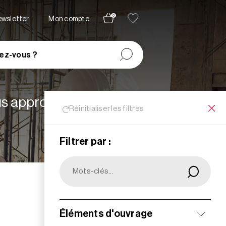
0
newsletter
Mon compte
ez-vous ?
lus appropriées à vos
Réinitialiser les filtres
Filtrer par :
Filtrer
Éléments d'ouvrage