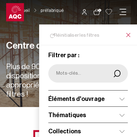
Panneau de gestion des cookies
Accueil
préfabriqué
0
Réinitialiser les filtres
Centre de ressources
Filtrer par :
Plus de 900 ressources à votre
disposition : choisissez les plus
appropriées à vos besoins grâce aux
filtres !
Éléments d'ouvrage
Filtrer
Thématiques
Collections