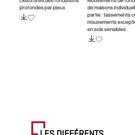
Désordres des fondations
Mouvements de fond
profondes par pieux
de maisons individuel
partie : tassements c
mouvements excepti
en sols sensibles
LES DIFFÉRENTS