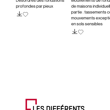
Désordres des fondations
Mouvements de fond
profondes par pieux
de maisons individuel
partie : tassements c
mouvements excepti
en sols sensibles
LES DIFFÉRENTS