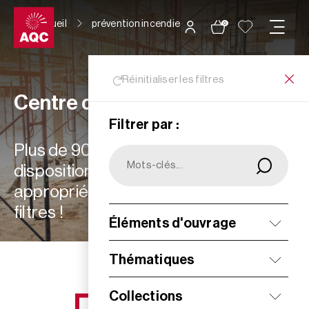
Panneau de gestion des cookies
Accueil
prévention incendie
0
Réinitialiser les filtres
Centre de ressources
Filtrer par :
Plus de 900 ressources à votre
disposition : choisissez les plus
appropriées à vos besoins grâce aux
filtres !
Éléments d'ouvrage
Filtrer
Thématiques
Collections