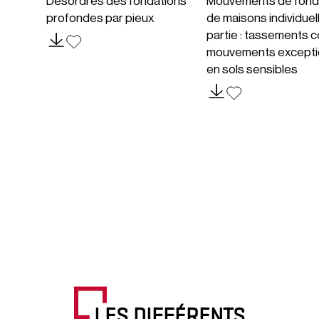
Désordres des fondations
Mouvements de fond
profondes par pieux
de maisons individuel
partie : tassements c
mouvements excepti
en sols sensibles
LES DIFFÉRENTS