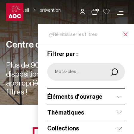
Panneau de gestion des cookies
Accueil
prévention
0
Réinitialiser les filtres
Centre de ressources
Filtrer par :
Plus de 900 ressources à votre
disposition : choisissez les plus
appropriées à vos besoins grâce aux
filtres !
Éléments d'ouvrage
Filtrer
Thématiques
Collections