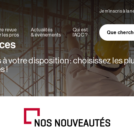
Je m'inscris à la 
re revue
Actualités
Qui est
Que cherch
 les pros
& évènements
l’AQC ?
rces
à votre disposition : choisissez les p
s !
NOS NOUVEAUTÉS