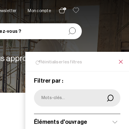
0
newsletter
Mon compte
ez-vous ?
lus appropriées à vos
Réinitialiser les filtres
Filtrer par :
Filtrer
Éléments d'ouvrage