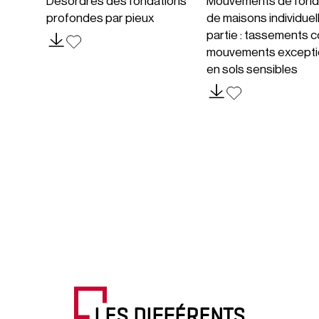
Désordres des fondations
Mouvements de fond
profondes par pieux
de maisons individuel
partie : tassements c
mouvements excepti
en sols sensibles
LES DIFFÉRENTS