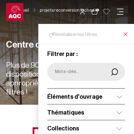
Panneau de gestion des cookies
Accueil
projets reconversion friches
0
Réinitialiser les filtres
Centre de ressources
Filtrer par :
Plus de 900 ressources à votre
disposition : choisissez les plus
appropriées à vos besoins grâce aux
filtres !
Éléments d'ouvrage
Filtrer
Thématiques
Collections