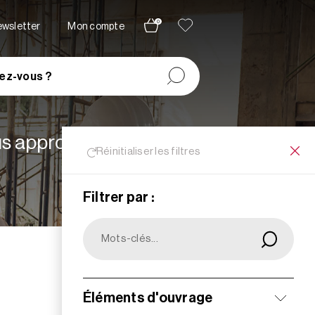
0
newsletter
Mon compte
ez-vous ?
lus appropriées à vos
Réinitialiser les filtres
Filtrer par :
Filtrer
Éléments d'ouvrage