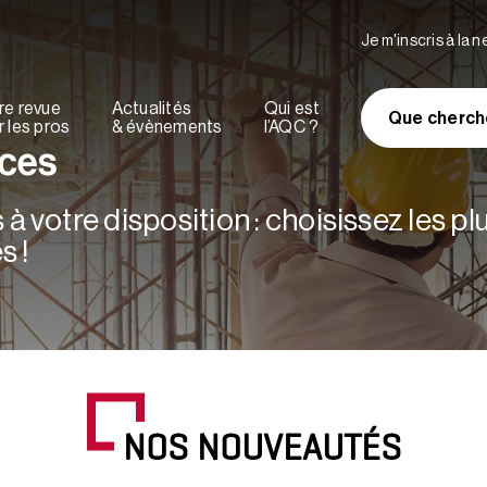
Je m'inscris à la 
re revue
Actualités
Qui est
Que cherch
 les pros
& évènements
l’AQC ?
rces
à votre disposition : choisissez les p
s !
NOS NOUVEAUTÉS