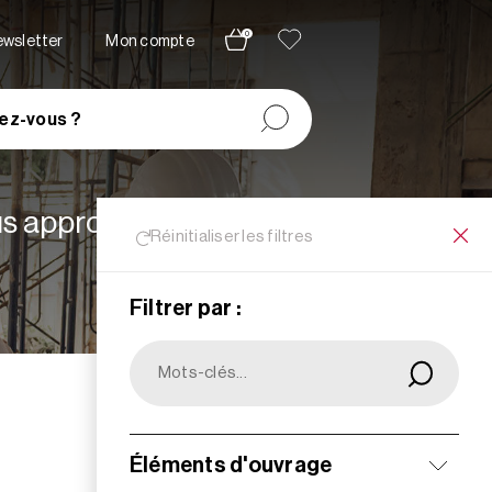
0
newsletter
Mon compte
ez-vous ?
lus appropriées à vos
Réinitialiser les filtres
Filtrer par :
Filtrer
Éléments d'ouvrage