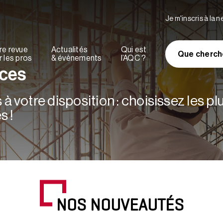
Je m'inscris à la 
re revue
Actualités
Qui est
Que cherch
 les pros
& évènements
l’AQC ?
rces
à votre disposition : choisissez les p
s !
NOS NOUVEAUTÉS