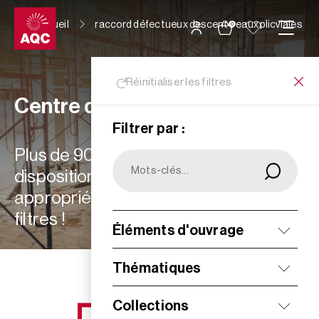
Panneau de gestion des cookies
Accueil
raccord défectueux descente eaux plicviales
0
Réinitialiser les filtres
Centre de ressources
Filtrer par :
Plus de 900 ressources à votre
disposition : choisissez les plus
appropriées à vos besoins grâce aux
filtres !
Éléments d'ouvrage
Filtrer
Thématiques
Collections