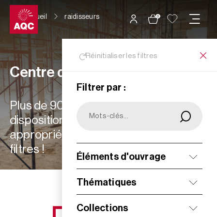
Panneau de gestion des cookies
Accueil
raidisseurs
0
Réinitialiser les filtres
Centre de ressources
Filtrer par :
Plus de 900 ressources à votre
disposition : choisissez les plus
appropriées à vos besoins grâce aux
filtres !
Éléments d'ouvrage
Filtrer
Thématiques
Collections