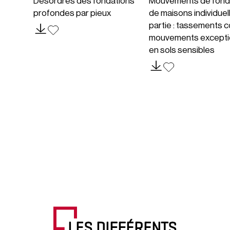
Désordres des fondations
Mouvements de fond
profondes par pieux
de maisons individuel
partie : tassements c
mouvements excepti
en sols sensibles
LES DIFFÉRENTS