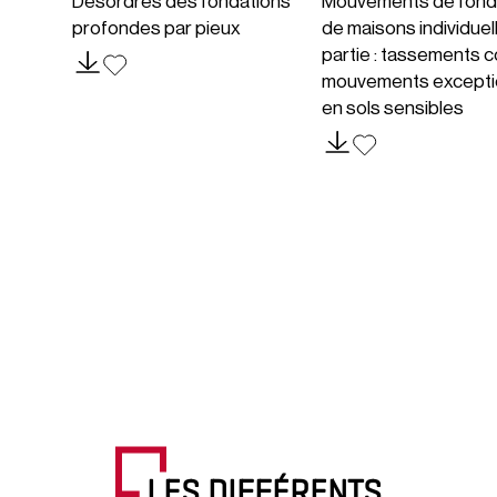
Désordres des fondations
Mouvements de fond
profondes par pieux
de maisons individuel
partie : tassements c
mouvements excepti
en sols sensibles
LES DIFFÉRENTS