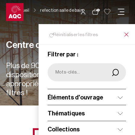
Panneau de gestion des cookies
Accueil
refection salle de bain
0
Réinitialiser les filtres
Centre de ressources
Filtrer par :
Plus de 900 ressources à votre
disposition : choisissez les plus
appropriées à vos besoins grâce aux
filtres !
Éléments d'ouvrage
Filtrer
Thématiques
Collections