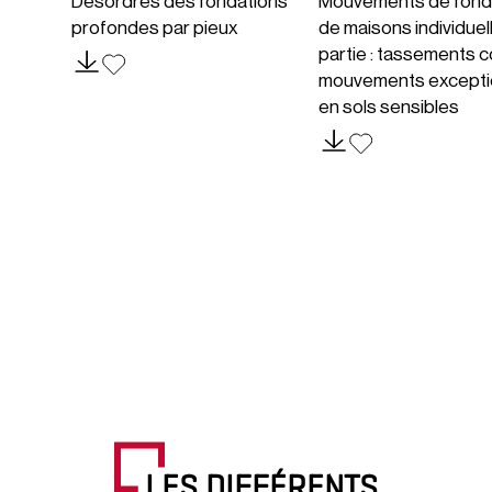
Désordres des fondations
Mouvements de fond
profondes par pieux
de maisons individuel
partie : tassements c
mouvements excepti
en sols sensibles
LES DIFFÉRENTS