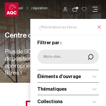
Panneau de gestion des cookies
Accueil
régulation
0
Réinitialiser les filtres
Centre de ressources
Filtrer par :
Plus de 900 ressources à votre
disposition : choisissez les plus
appropriées à vos besoins grâce aux
filtres !
Éléments d'ouvrage
Filtrer
Thématiques
Collections