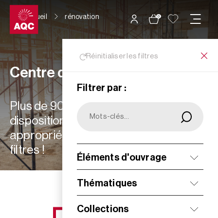
Panneau de gestion des cookies
Accueil
rénovation
0
Réinitialiser les filtres
Centre de ressources
Filtrer par :
Plus de 900 ressources à votre
disposition : choisissez les plus
appropriées à vos besoins grâce aux
filtres !
Éléments d'ouvrage
Filtrer
Thématiques
Collections