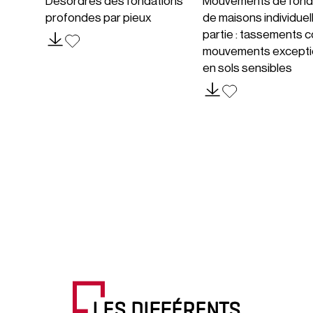
Désordres des fondations
Mouvements de fond
profondes par pieux
de maisons individuel
partie : tassements c
mouvements excepti
en sols sensibles
LES DIFFÉRENTS