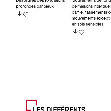
Désordres des fondations
Mouvements de fond
profondes par pieux
de maisons individuel
partie : tassements c
mouvements excepti
en sols sensibles
LES DIFFÉRENTS