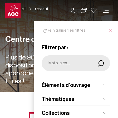
Panneau de gestion des cookies
Accueil
ressaut
0
Réinitialiser les filtres
Centre de ressources
Filtrer par :
Plus de 900 ressources à votre
disposition : choisissez les plus
appropriées à vos besoins grâce aux
filtres !
Éléments d'ouvrage
Filtrer
Thématiques
Collections