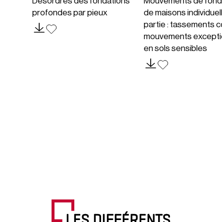
Désordres des fondations
Mouvements de fond
profondes par pieux
de maisons individuel
partie : tassements c
mouvements excepti
en sols sensibles
LES DIFFÉRENTS