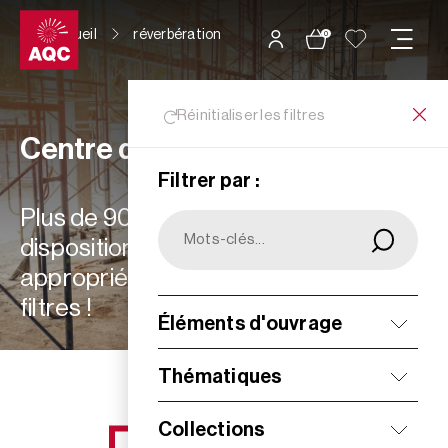
Panneau de gestion des cookies
Accueil
réverbération
0
Réinitialiser les filtres
Centre de ressources
Filtrer par :
Plus de 900 ressources à votre
disposition : choisissez les plus
appropriées à vos besoins grâce aux
filtres !
Éléments d'ouvrage
Filtrer
Thématiques
Collections