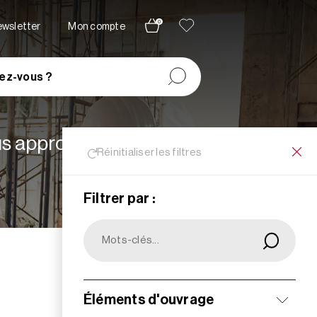
0
newsletter
Mon compte
ez-vous ?
lus appropriées à vos
Réinitialiser les filtres
Filtrer par :
Filtrer
Éléments d'ouvrage