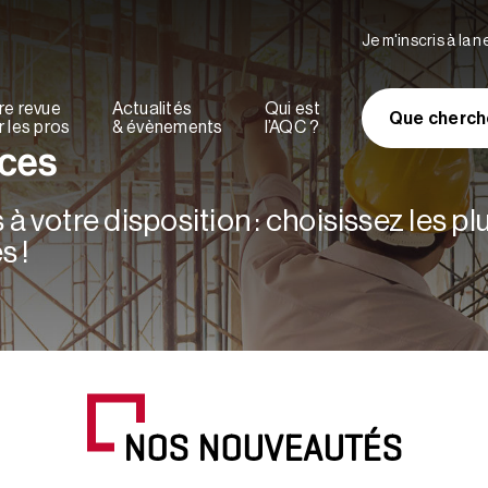
Je m'inscris à la 
re revue
Actualités
Qui est
Que cherch
 les pros
& évènements
l’AQC ?
rces
à votre disposition : choisissez les p
s !
NOS NOUVEAUTÉS