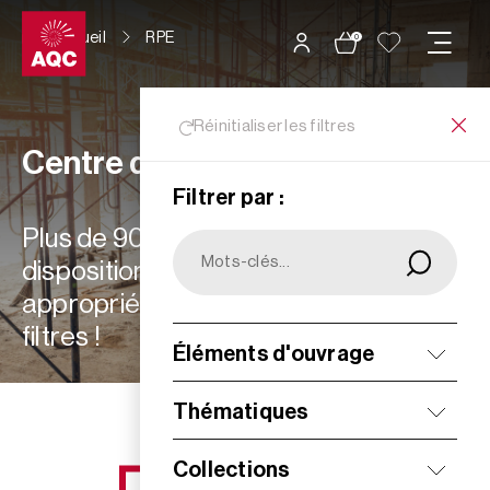
Panneau de gestion des cookies
Accueil
RPE
0
Réinitialiser les filtres
Centre de ressources
Filtrer par :
Plus de 900 ressources à votre
disposition : choisissez les plus
appropriées à vos besoins grâce aux
filtres !
Éléments d'ouvrage
Filtrer
Thématiques
Collections