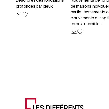
Désordres des fondations
Mouvements de fond
profondes par pieux
de maisons individuel
partie : tassements c
mouvements excepti
en sols sensibles
LES DIFFÉRENTS