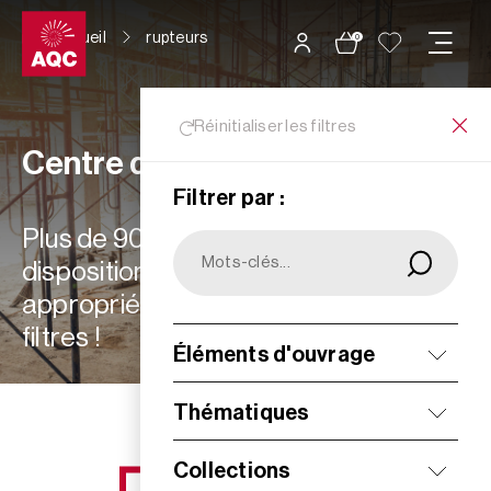
Panneau de gestion des cookies
Accueil
rupteurs
0
Réinitialiser les filtres
Centre de ressources
Filtrer par :
Plus de 900 ressources à votre
disposition : choisissez les plus
appropriées à vos besoins grâce aux
filtres !
Éléments d'ouvrage
Filtrer
Thématiques
Collections