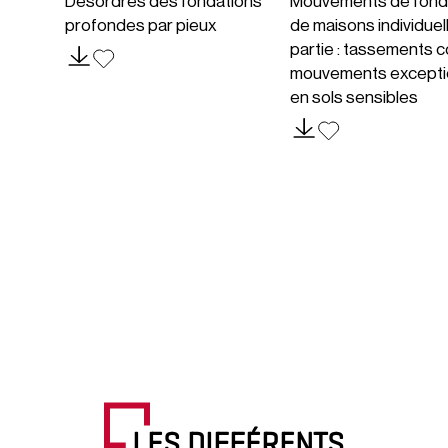
Désordres des fondations
Mouvements de fond
profondes par pieux
de maisons individuel
partie : tassements c
mouvements excepti
en sols sensibles
LES DIFFÉRENTS