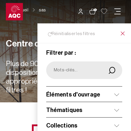
Panneau de gestion des cookies
Accueil
sas
0
Réinitialiser les filtres
Centre de ressources
Filtrer par :
Plus de 900 ressources à votre
disposition : choisissez les plus
appropriées à vos besoins grâce aux
filtres !
Éléments d'ouvrage
Filtrer
Thématiques
Collections