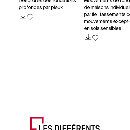
Désordres des fondations
Mouvements de fond
profondes par pieux
de maisons individuel
partie : tassements c
mouvements excepti
en sols sensibles
LES DIFFÉRENTS