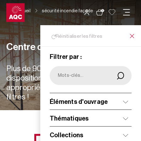
Panneau de gestion des cookies
Accueil
sécurité incendie façade
0
Réinitialiser les filtres
Centre de ressources
Filtrer par :
Plus de 900 ressources à votre
disposition : choisissez les plus
appropriées à vos besoins grâce aux
filtres !
Éléments d'ouvrage
Filtrer
Thématiques
Collections