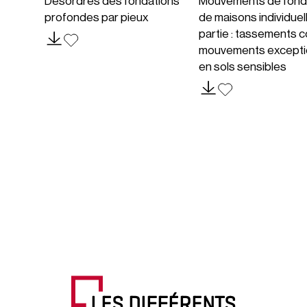
Désordres des fondations
Mouvements de fond
profondes par pieux
de maisons individuel
partie : tassements c
mouvements excepti
en sols sensibles
LES DIFFÉRENTS