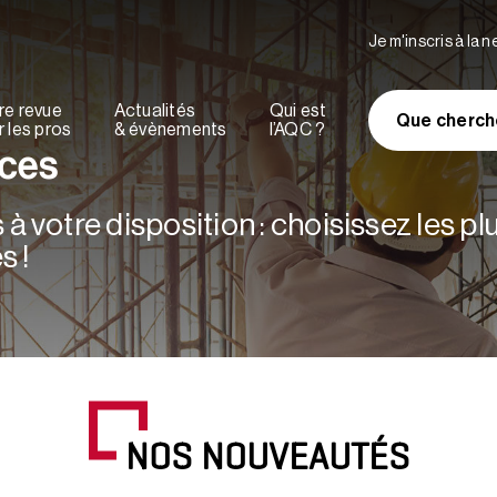
Je m'inscris à la 
re revue
Actualités
Qui est
Que cherch
 les pros
& évènements
l’AQC ?
rces
à votre disposition : choisissez les p
s !
NOS NOUVEAUTÉS