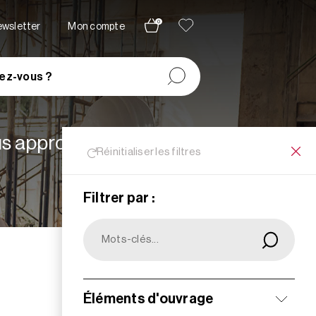
0
newsletter
Mon compte
ez-vous ?
lus appropriées à vos
Réinitialiser les filtres
Filtrer par :
Filtrer
Éléments d'ouvrage