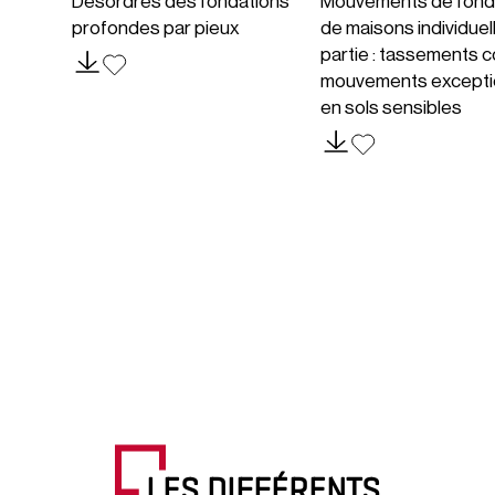
Désordres des fondations
Mouvements de fond
profondes par pieux
de maisons individuel
partie : tassements c
mouvements excepti
en sols sensibles
LES DIFFÉRENTS