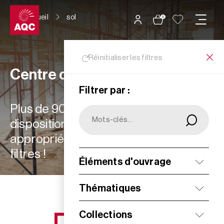
Panneau de gestion des cookies
Accueil
sol
0
Réinitialiser les filtres
Centre de ressources
Filtrer par :
Plus de 900 ressources à votre
disposition : choisissez les plus
appropriées à vos besoins grâce aux
filtres !
Éléments d'ouvrage
Filtrer
Thématiques
Collections