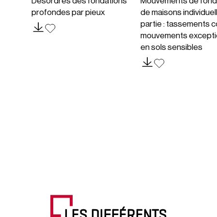
Désordres des fondations
Mouvements de fond
profondes par pieux
de maisons individuel
partie : tassements c
mouvements excepti
en sols sensibles
LES DIFFÉRENTS