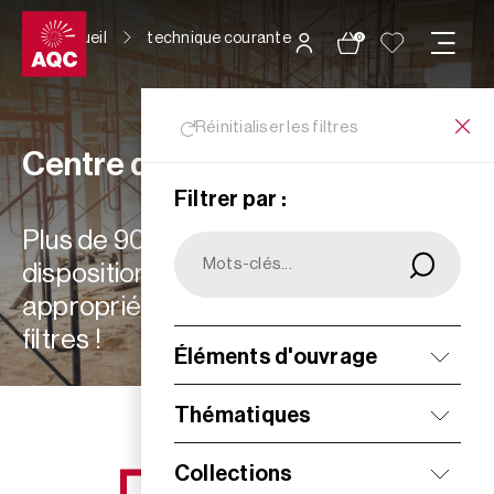
Panneau de gestion des cookies
Accueil
technique courante
0
Réinitialiser les filtres
Centre de ressources
Filtrer par :
Plus de 900 ressources à votre
disposition : choisissez les plus
appropriées à vos besoins grâce aux
filtres !
Éléments d'ouvrage
Filtrer
Thématiques
Collections