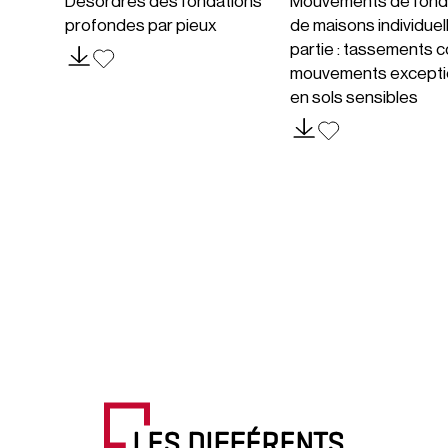
Désordres des fondations
Mouvements de fond
profondes par pieux
de maisons individuel
partie : tassements c
mouvements excepti
en sols sensibles
LES DIFFÉRENTS