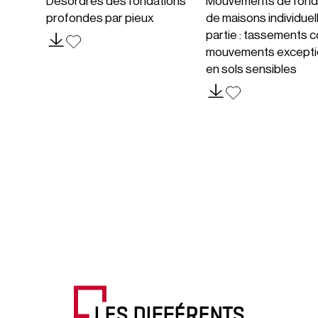
Désordres des fondations
Mouvements de fond
profondes par pieux
de maisons individuel
partie : tassements c
mouvements excepti
en sols sensibles
LES DIFFÉRENTS