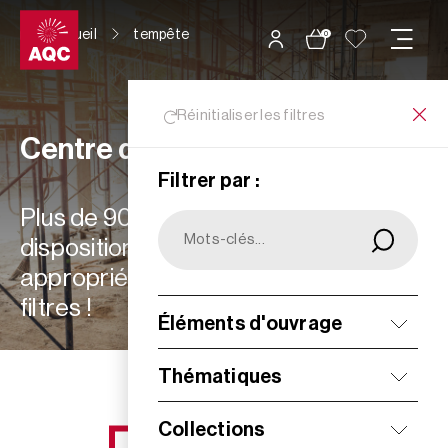
Panneau de gestion des cookies
Accueil
tempête
0
Réinitialiser les filtres
Centre de ressources
Filtrer par :
Plus de 900 ressources à votre
disposition : choisissez les plus
appropriées à vos besoins grâce aux
filtres !
Éléments d'ouvrage
Filtrer
Thématiques
Collections