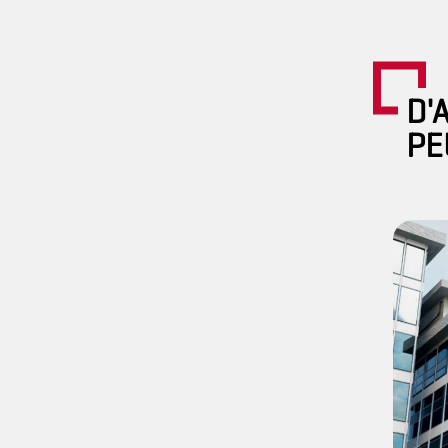
D'
PE