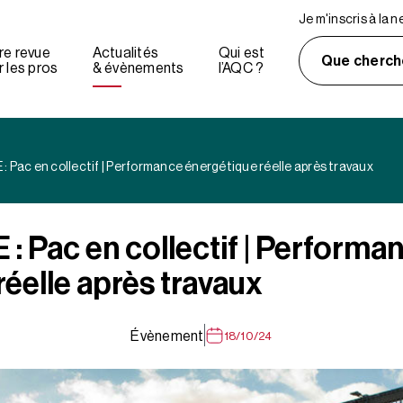
Je m'inscris à la 
re revue
Actualités
Qui est
Que cherch
 les pros
& évènements
l’AQC ?
 Pac en collectif | Performance énergétique réelle après travaux
 Pac en collectif | Performa
réelle après travaux
Évènement
18/10/24