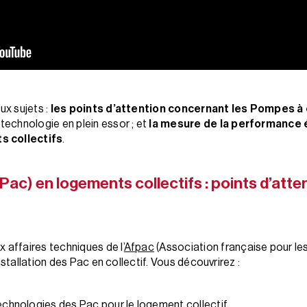
ux sujets :
les points d’attention concernant les Pompes à 
 technologie en plein essor ; et
la mesure de la performance 
s collectifs
.
ac) en logements collectifs : points d’atte
x affaires techniques de l’
Afpac
(Association française pour le
installation des Pac en collectif. Vous découvrirez :
technologies des Pac pour le logement collectif