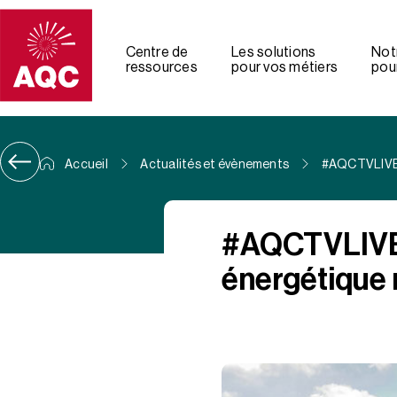
Panneau de gestion des cookies
Centre de
Les solutions
Not
ressources
pour vos métiers
pour
Accueil
Actualités et évènements
#AQCTVLIVE :
#AQCTVLIVE :
énergétique 