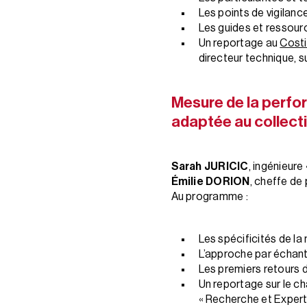
Les points de vigilanc
Les guides et ressour
Un reportage au
Cost
directeur technique, s
Mesure de la perfo
adaptée au collecti
Sarah JURICIC
, ingénieure
Émilie DORION
, cheffe de
Au programme :
Les spécificités de la
L’approche par échant
Les premiers retours d
Un reportage sur le c
« Recherche et Expert