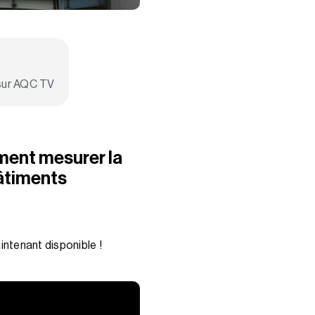
 sur AQC TV
mment mesurer la
bâtiments
intenant disponible !