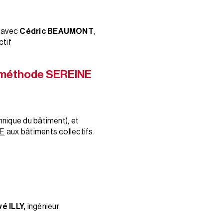
, avec
Cédric BEAUMONT
,
ctif
la méthode SEREINE
hnique du bâtiment), et
NE
aux bâtiments collectifs.
é ILLY,
ingénieur