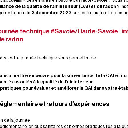
t accueillant des enfants en Savoie ou Haute-Savoie ? Vous s
illance de la qualité de l’air intérieur (QAI) et du radon
? Ins
 qui se tiendra
le
3 décembre 2023
au Centre culturel et des co
urnée technique #Savoie/Haute-Savoie : in
 le radon
rts, cette journée technique vous permettra de :
ns à mettre en œuvre pour la surveillance de la QAI et du
santé associés à la qualité de l’air intérieur
 pratiques pour évaluer et améliorer la QAI dans votre ét
réglementaire et retours d’expériences
n de la journée
lementaire, enjeux sanitaires et bonnes pratiques liés à la quali