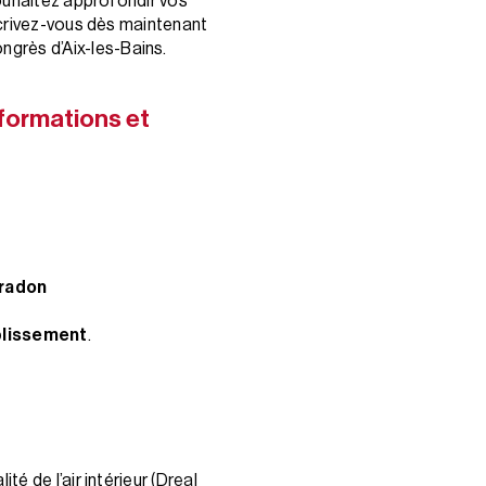
ouhaitez approfondir vos
crivez-vous dès maintenant
ngrès d’Aix-les-Bains.
formations et
 radon
ablissement
.
té de l’air intérieur
(Dreal