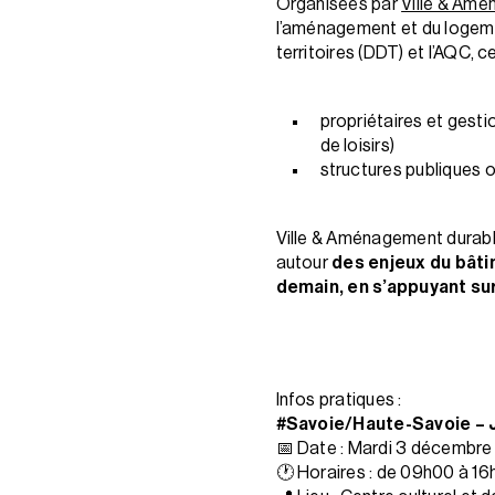
Organisées par
Ville & Am
l’aménagement et du logement
territoires (DDT) et l’AQC, 
propriétaires et gesti
de loisirs)
structures publiques 
Ville & Aménagement durabl
autour
des enjeux du bât
demain, en s’appuyant sur
Infos pratiques :
#Savoie/Haute-Savoie – Jou
📅 Date : Mardi 3 décembr
🕐 Horaires : de 09h00 à 1