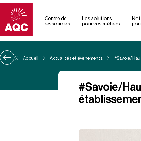
Panneau de gestion des cookies
Centre de
Les solutions
Not
ressources
pour vos métiers
pour
Accueil
Actualités et évènements
#Savoie/Haut
#Savoie/Haut
établissemen