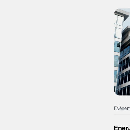
Évènem
EnerJ