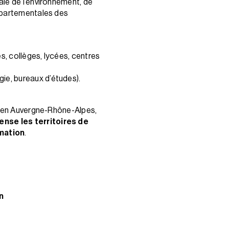
ale de l’environnement, de
épartementales des
s, collèges, lycées, centres
ie, bureaux d’études).
s en Auvergne-Rhône-Alpes,
pense les territoires de
rmation
.
n