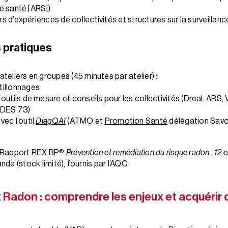
e santé
[ARS])
s d’expériences de collectivités et structures sur la surveillanc
s pratiques
teliers en groupes (45 minutes par atelier) :
tillonnages
outils de mesure et conseils pour les collectivités (Dreal, ARS,
SDES 73)
ec l’outil
DiagQAI
(ATMO et
Promotion Santé
délégation Savo
 Rapport REX BP®
Prévention et remédiation du risque radon : 12
de (stock limité), fournis par l’AQC.
 Radon : comprendre les enjeux et acquérir d