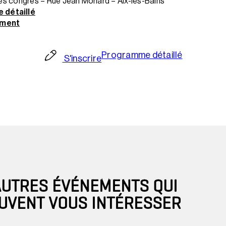
 des congrès – Rue Jean Monard – Aix-les-Bains
 détaillé
ement
Programme détaillé
S'inscrire
AUTRES ÉVÉNEMENTS QUI
UVENT VOUS INTÉRESSER