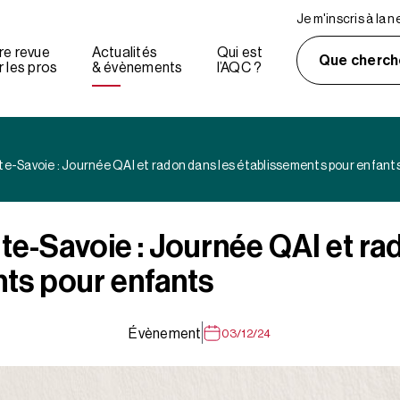
Je m'inscris à la 
re revue
Actualités
Qui est
Que cherch
 les pros
& évènements
l’AQC ?
e-Savoie : Journée QAI et radon dans les établissements pour enfant
e-Savoie : Journée QAI et ra
ts pour enfants
Évènement
03/12/24