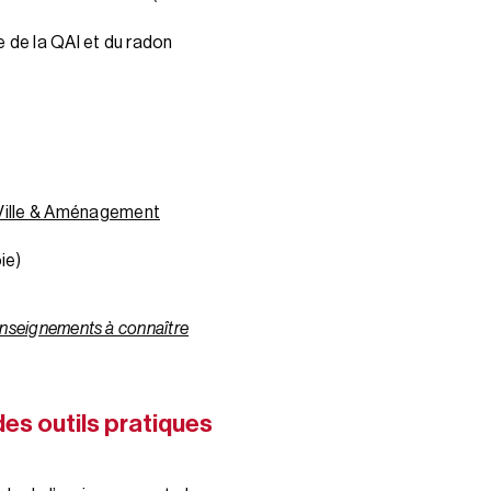
e de la QAI et du radon
Ville & Aménagement
ie)
 enseignements à connaître
es outils pratiques