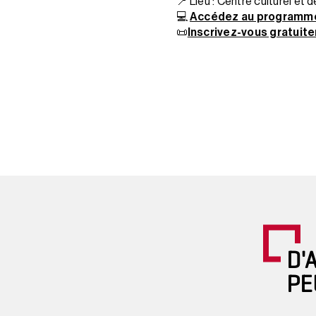
📍 Lieu : Centre culturel et
💻
Accédez au programme
📜
Inscrivez-vous gratuit
D'
PE