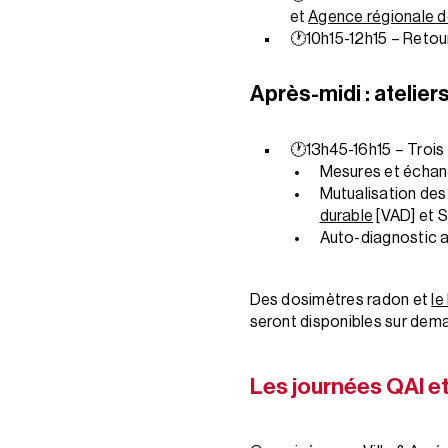
et
Agence régionale d
🕐10h15-12h15 – Retour
Après-midi : atelier
🕐13h45-16h15 – Trois a
Mesures et échan
Mutualisation des 
durable
[VAD] et 
Auto-diagnostic av
Des dosimètres radon et
le
seront disponibles sur deman
Les journées QAI et