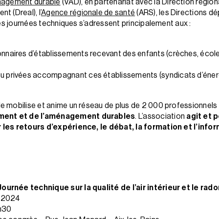
énagement durable
(VAD), en partenariat avec la Direction région
 (Dreal), l’
Agence régionale de santé
(ARS), les Directions d
ces journées techniques s’adressent principalement aux :
onnaires d’établissements recevant des enfants (crèches, école
ou privées accompagnant ces établissements (syndicats d’énerg
e mobilise et anime un réseau de plus de 2 000 professionnel
iment et de l’aménagement durables
. L’association
agit et 
 les retours d’expérience, le débat, la formation et l’info
rnée technique sur la qualité de l’air intérieur et le rado
e 2024
6h30