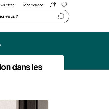
0
newsletter
Mon compte
ez-vous ?
s
don dans les