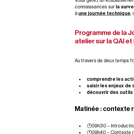
Vous gérez un établissemen
connaissances sur
la surve
à
une journée technique
,
Programme de la Jo
atelier sur la QAI et
Au travers de deux temps fo
comprendre les actio
saisir les enjeux de 
découvrir des outils
Matinée : contexte 
🕐09h30 – Introductio
🕐09h40 – Contexte rég