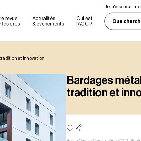
Je m'inscris à la 
re revue
Actualités
Qui est
Que cherch
 les pros
& évènements
l’AQC ?
radition et innovation
Bardages métal
tradition et inn
Revue Qualité Construction N°212 - Sep