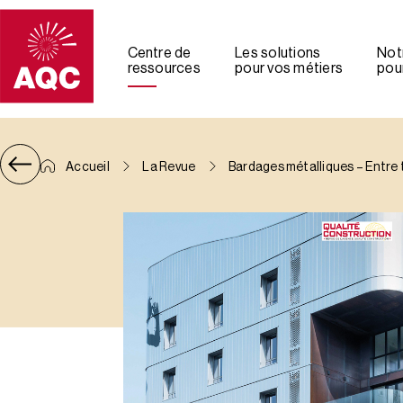
Panneau de gestion des cookies
Centre de
Les solutions
Not
ressources
pour vos métiers
pour
Accueil
La Revue
Bardages métalliques – Entre t