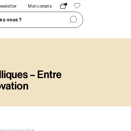
0
newsletter
Mon compte
ez-vous ?
liques – Entre
ovation
tembre/Octobre 2025