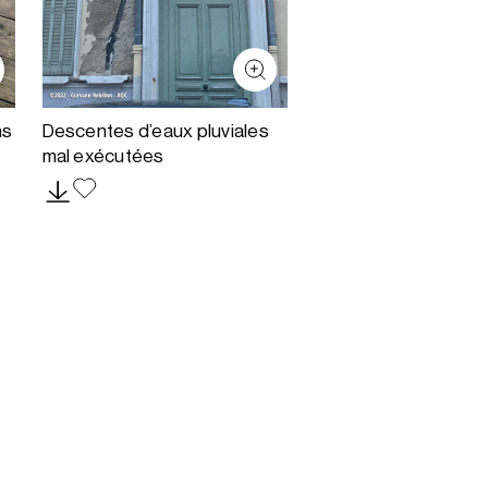
ns
Descentes d’eaux pluviales
mal exécutées