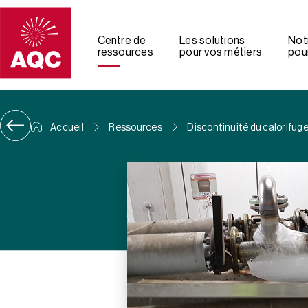
Panneau de gestion des cookies
Centre de
Les solutions
Not
ressources
pour vos métiers
pour
Accueil
Ressources
Discontinuité du calorifuge