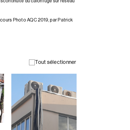
iscontinuité du calorifuge sur réseau
ncours Photo AQC 2019, par Patrick
Tout sélectionner