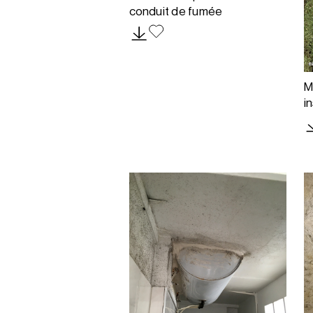
conduit de fumée
M
i