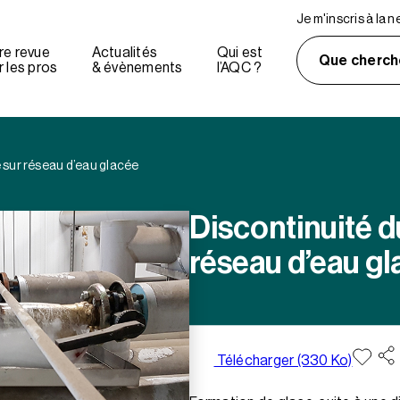
Je m'inscris à la 
re revue
Actualités
Qui est
Que cherch
 les pros
& évènements
l’AQC ?
 sur réseau d’eau glacée
Discontinuité d
réseau d’eau g
Télécharger (330 Ko)