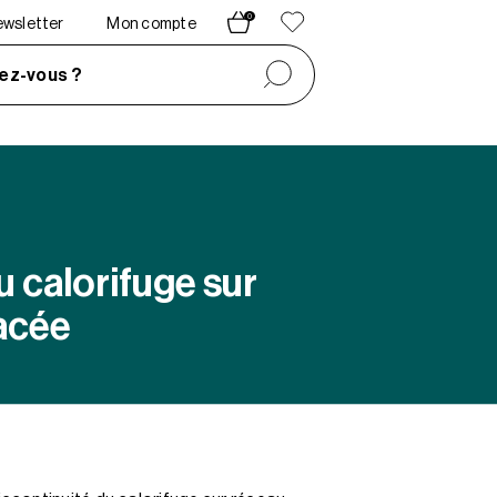
0
newsletter
Mon compte
ez-vous ?
u calorifuge sur
lacée